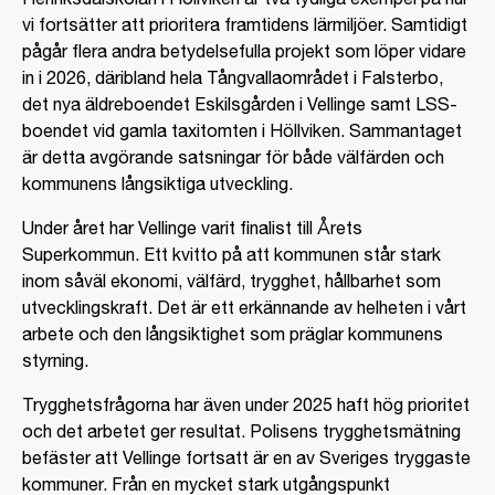
vi fortsätter att prioritera framtidens lärmiljöer. Samtidigt
pågår flera andra betydelsefulla projekt som löper vidare
in i 2026, däribland hela Tångvallaområdet i Falsterbo,
det nya äldreboendet Eskilsgården i Vellinge samt LSS-
boendet vid gamla taxitomten i Höllviken. Sammantaget
är detta avgörande satsningar för både välfärden och
kommunens långsiktiga utveckling.
Under året har Vellinge varit finalist till Årets
Superkommun. Ett kvitto på att kommunen står stark
inom såväl ekonomi, välfärd, trygghet, hållbarhet som
utvecklingskraft. Det är ett erkännande av helheten i vårt
arbete och den långsiktighet som präglar kommunens
styrning.
Trygghetsfrågorna har även under 2025 haft hög prioritet
och det arbetet ger resultat. Polisens trygghetsmätning
befäster att Vellinge fortsatt är en av Sveriges tryggaste
kommuner. Från en mycket stark utgångspunkt