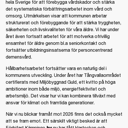
hela Sverige för att förebygga vårdskador och stärka
det systematiska förbättringsarbetet inom vård och
omsorg. Utmärkelsen visar att kommunen arbetar
strukturerat och förebyggande för att stärka tryggheten,
säkerheten och livskvaliteten för våra äldre. Vi har under
året även fortsatt arbetet för att motverka ofrivillig
ensamhet för äldre genom bl.a seniorkontakt och
fortsätter utbildningsinsatserna för personcentrerad
demensvård.
Hållbarhetsarbetet fortsätter vara en naturlig del i
kommunens utveckling. Under året har Tångvallaområdet
certifierats med Miljöbyggnad Guld, ett kvitto på höga
ambitioner inom både miljö, energieffektivitet och
arbetsmiljö. Det visar hur vi kan kombinera tillväxt med
ansvar för klimat och framtida generationer.
När vi nu blickar framåt mot 2026 finns det också mycket
att se fram emot. Ett särskilt viktigt besked är att
Förbifart Kämpinge
by
nu har fått klartecken och