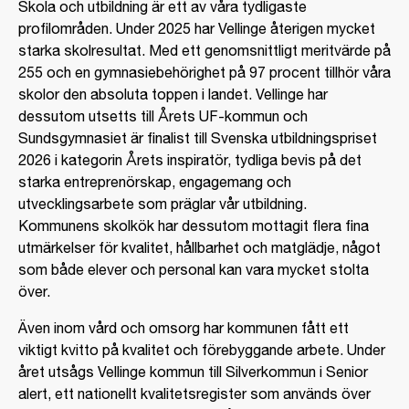
Skola och utbildning är ett av våra tydligaste
profilområden. Under 2025 har Vellinge återigen mycket
starka skolresultat. Med ett genomsnittligt meritvärde på
255 och en gymnasiebehörighet på 97 procent tillhör våra
skolor den absoluta toppen i landet. Vellinge har
dessutom utsetts till Årets UF-kommun och
Sundsgymnasiet är finalist till Svenska utbildningspriset
2026 i kategorin Årets inspiratör, tydliga bevis på det
starka entreprenörskap, engagemang och
utvecklingsarbete som präglar vår utbildning.
Kommunens skolkök har dessutom mottagit flera fina
utmärkelser för kvalitet, hållbarhet och matglädje, något
som både elever och personal kan vara mycket stolta
över.
Även inom vård och omsorg har kommunen fått ett
viktigt kvitto på kvalitet och förebyggande arbete. Under
året utsågs Vellinge kommun till Silverkommun i Senior
alert, ett nationellt kvalitetsregister som används över