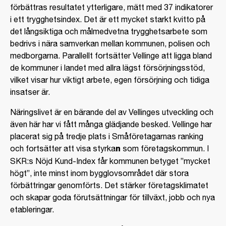
förbättras resultatet ytterligare, mätt med 37 indikatorer
i ett trygghetsindex. Det är ett mycket starkt kvitto på
det långsiktiga och målmedvetna trygghetsarbete som
bedrivs i nära samverkan mellan kommunen, polisen och
medborgarna. Parallellt fortsätter Vellinge att ligga bland
de kommuner i landet med allra lägst försörjningsstöd,
vilket visar hur viktigt arbete, egen försörjning och tidiga
insatser är.
Näringslivet är en bärande del av Vellinges utveckling och
även här har vi fått många glädjande besked. Vellinge har
placerat sig på tredje plats i Småföretagarnas ranking
och fortsätter att visa styrka
n
som företagskommun. I
SKR:s Nöjd Kund-Index får kommunen betyget ”mycket
högt”, inte minst inom bygglovsområdet där stora
förbättringar genomförts. Det stärker företagsklimatet
och skapar goda förutsättningar för tillväxt, jobb och nya
etableringar.