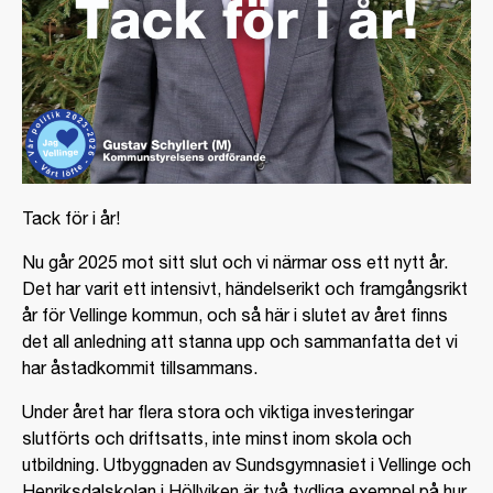
Tack för i år!
Nu går 2025 mot sitt slut och vi närmar oss ett nytt år.
Det har varit ett intensivt, händelserikt och framgångsrikt
år för Vellinge kommun, och så här i slutet av året finns
det all anledning att stanna upp och sammanfatta det vi
har åstadkommit tillsammans.
Under året har flera stora och viktiga investeringar
slutförts och driftsatts, inte minst inom skola och
utbildning. Utbyggnaden av Sundsgymnasiet i Vellinge och
Henriksdalskolan i Höllviken är två tydliga exempel på hur